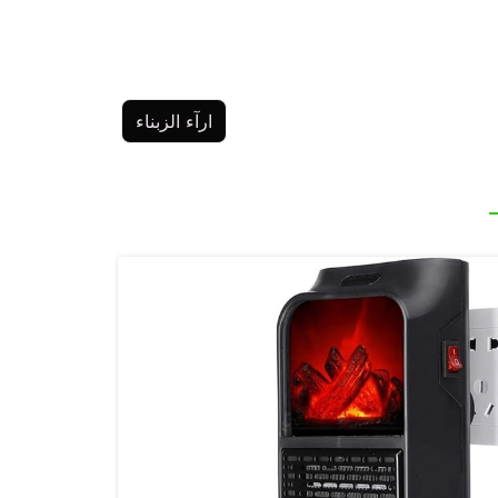
ارآء الزبناء