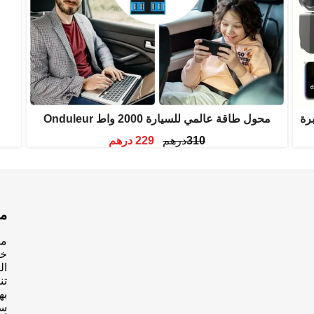
رة
Onduleur محول طاقة عالمي للسيارة 2000 واط
310
درهم
229
درهم
م
مت
خل
ال
تن
به
سه