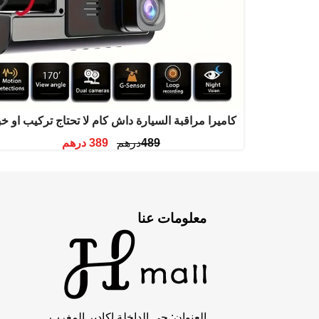
كاميرا مراقبة السيارة داش كام لا تحتاج تركيب او خب
489
درهم
389
درهم
معلومات عنا
العنوان: حي الداخلة اكادير المغرب