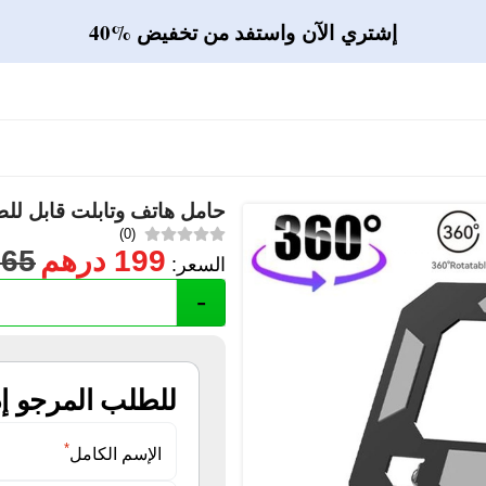
إشتري الآن
واستفد من تخفيض %40
حامل هاتف وتابلت قابل لل
(0)
199
درهم
265
السعر:
-
للطلب المرجو إ
*
الإسم الكامل