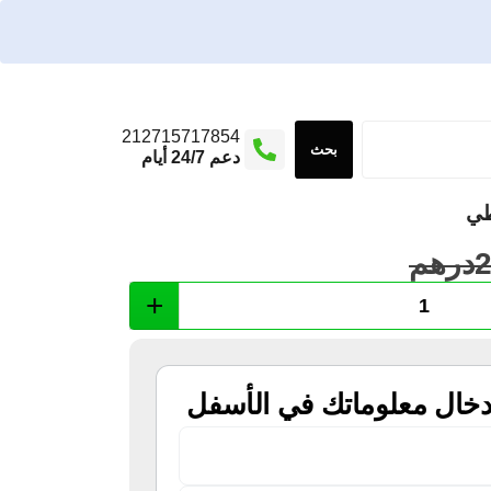
212715717854
بحث
دعم 24/7 أيام
طي
درهم
+
دخال معلوماتك في الأسفل